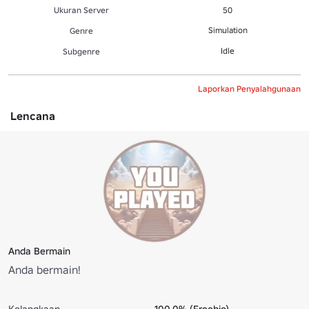
Ukuran Server
50
Simulation
Genre
Idle
Subgenre
Laporkan Penyalahgunaan
Lencana
Anda Bermain
Anda bermain!
Kelangkaan
100.0% (Freebie)