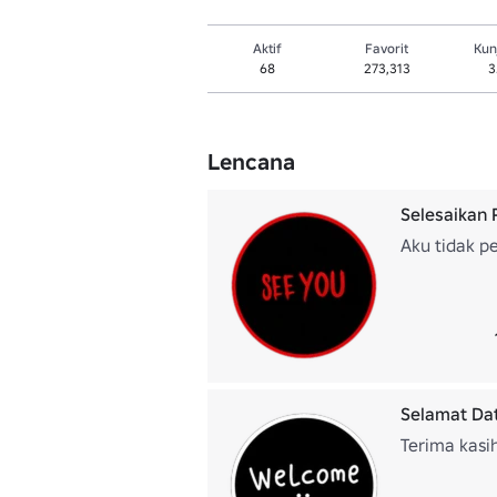
Aktif
Favorit
Kun
68
273,313
3
Lencana
Selesaikan
Aku tidak p
Selamat Dat
Terima kasi