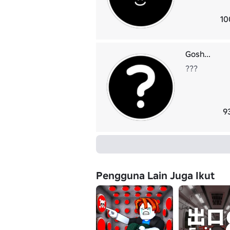
10
Gosh...
???
9
Pengguna Lain Juga Ikut