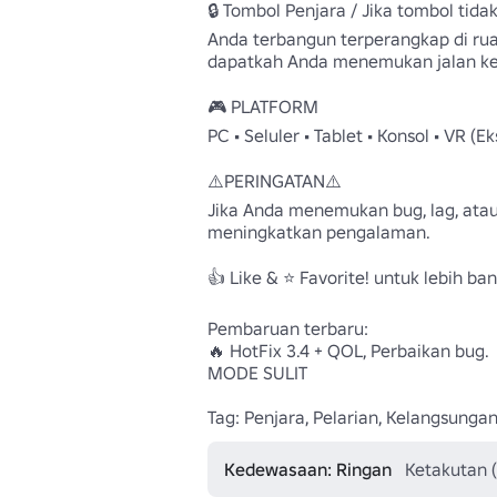
🔒 Tombol Penjara / Jika tombol tidak
Anda terbangun terperangkap di ruang
dapatkah Anda menemukan jalan kel
🎮 PLATFORM 

PC • Seluler • Tablet • Konsol • VR (Ek
⚠️PERINGATAN⚠️

Jika Anda menemukan bug, lag, atau
meningkatkan pengalaman.

👍 Like & ⭐ Favorite! untuk lebih b
Pembaruan terbaru:

🔥 HotFix 3.4 + QOL, Perbaikan bug. 

MODE SULIT

Tag: Penjara, Pelarian, Kelangsungan
Kedewasaan: Ringan
Ketakutan 