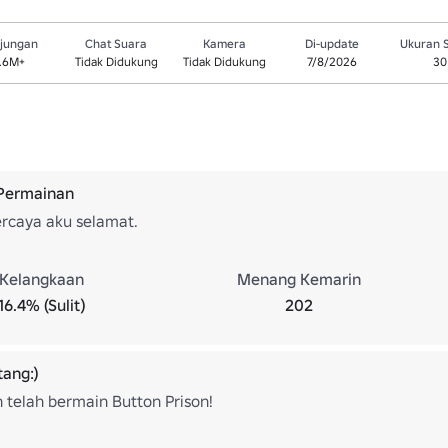
jungan
Chat Suara
Kamera
Di-update
Ukuran 
.6M+
Tidak Didukung
Tidak Didukung
7/8/2026
30
 Permainan
ercaya aku selamat.
Kelangkaan
Menang Kemarin
16.4% (Sulit)
202
ang:)
h telah bermain Button Prison!