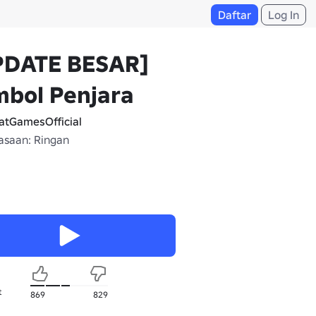
Daftar
Log In
PDATE BESAR]
mbol Penjara
atGamesOfficial
saan: Ringan
t
869
829