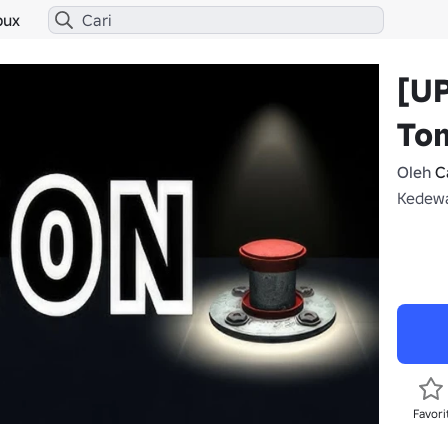
bux
[U
To
Oleh
C
Kedewa
Favori