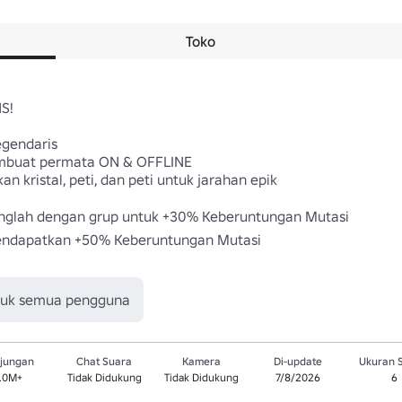
Toko
! 

endaris 

mbuat permata ON & OFFLINE 

kristal, peti, dan peti untuk jarahan epik 

unglah dengan grup untuk +30% Keberuntungan Mutasi 

ndapatkan +50% Keberuntungan Mutasi 

 
tuk semua pengguna
jungan
Chat Suara
Kamera
Di-update
Ukuran 
.0M+
Tidak Didukung
Tidak Didukung
7/8/2026
6