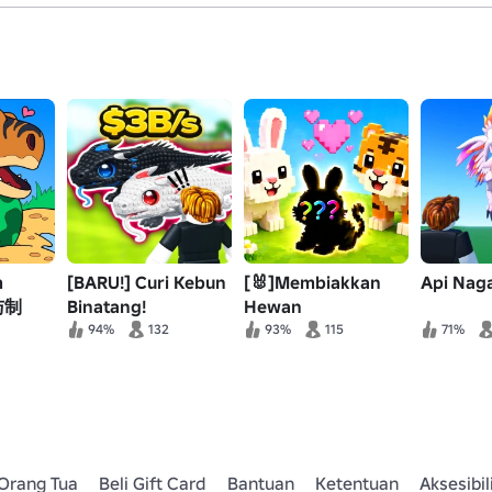
m
[BARU!] Curi Kebun
[🐰]Membiakkan
Api Naga
与制
Binatang!
Hewan
a
94%
132
93%
115
71%
Orang Tua
Beli Gift Card
Bantuan
Ketentuan
Aksesibil