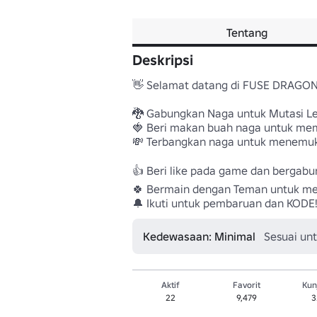
Tentang
Deskripsi
👋 Selamat datang di FUSE DRAGONS
🐉 Gabungkan Naga untuk Mutasi Leg
🍓 Beri makan buah naga untuk me
💸 Terbangkan naga untuk menemukan 
👍 Beri like pada game dan bergab
🍀 Bermain dengan Teman untuk me
🔔 Ikuti untuk pembaruan dan KODE!
Kedewasaan: Minimal
Sesuai un
Aktif
Favorit
Kun
22
9,479
3