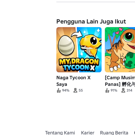
Pengguna Lain Juga Ikut
Naga Tycoon X
[Camp Musi
Saya
Panas] 孵化
作：史前 surg
94%
55
91%
314
Tentang Kami
Karier
Ruang Berita