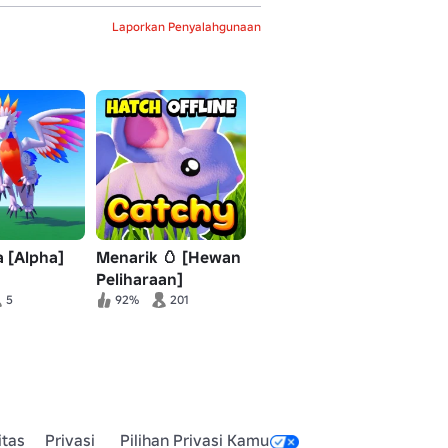
Laporkan Penyalahgunaan
 [Alpha]
Menarik 🥚 [Hewan
Peliharaan]
5
92%
201
itas
Privasi
Pilihan Privasi Kamu