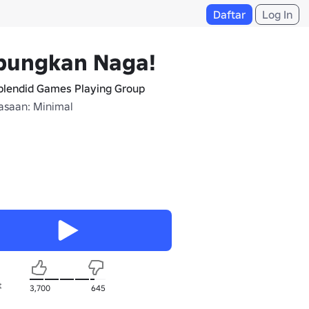
Daftar
Log In
bungkan Naga!
plendid Games Playing Group
saan: Minimal
t
3,700
645