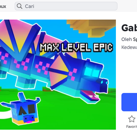
bux
Ga
Oleh
S
Kedewa
Favori