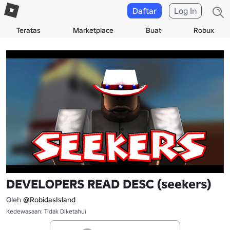
Daftar
Log In
Teratas
Marketplace
Buat
Robux
DEVELOPERS READ DESC (seekers)
Oleh
@RobidasIsland
Kedewasaan: Tidak Diketahui