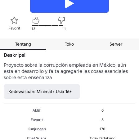
Favorit
13
1
Tentang
Toko
Server
Deskripsi
Proyecto sobre la corrupción empleada en México, aún 
esta en desarrollo y falta agregarle las cosas esenciales 
sobre esta enseñanza
Kedewasaan: Minimal • Usia 16+
Aktif
0
Favorit
8
Kunjungan
170
Chat Suara
Tidak Didukung