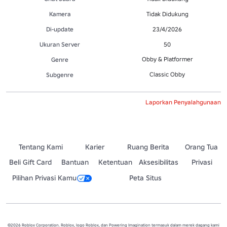
Kamera
Tidak Didukung
Di-update
23/4/2026
Ukuran Server
50
Obby & Platformer
Genre
Classic Obby
Subgenre
Laporkan Penyalahgunaan
Tentang Kami
Karier
Ruang Berita
Orang Tua
Beli Gift Card
Bantuan
Ketentuan
Aksesibilitas
Privasi
Pilihan Privasi Kamu
Peta Situs
©2026 Roblox Corporation. Roblox, logo Roblox, dan Powering Imagination termasuk dalam merek dagang kami