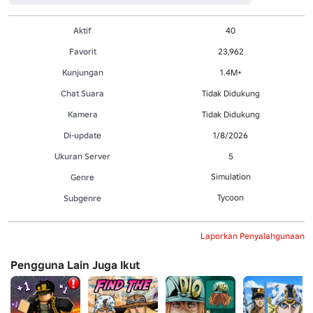
Aktif
40
Favorit
23,962
Kunjungan
1.4M+
Chat Suara
Tidak Didukung
Kamera
Tidak Didukung
Di-update
1/8/2026
Ukuran Server
5
Simulation
Genre
Tycoon
Subgenre
Laporkan Penyalahgunaan
Pengguna Lain Juga Ikut