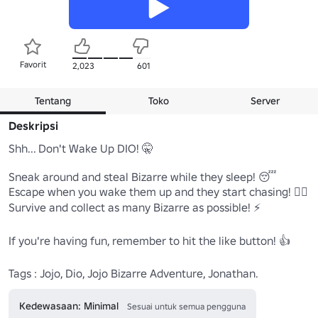
Favorit
2,023
601
Tentang
Toko
Server
Deskripsi
Shh... Don't Wake Up DIO! 🤫

Sneak around and steal Bizarre while they sleep! 😴

Escape when you wake them up and they start chasing! 🏃‍♂️

Survive and collect as many Bizarre as possible! ⚡

If you're having fun, remember to hit the like button! 👍

Tags : Jojo, Dio, Jojo Bizarre Adventure, Jonathan.
Kedewasaan: Minimal
Sesuai untuk semua pengguna