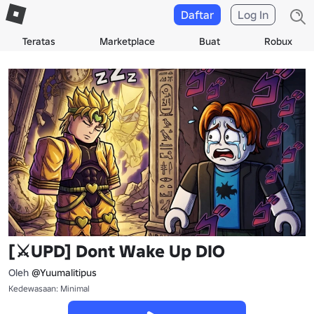
Daftar
Log In
Teratas
Marketplace
Buat
Robux
[⚔️UPD] Dont Wake Up DIO
Oleh
@Yuumalitipus
Kedewasaan: Minimal