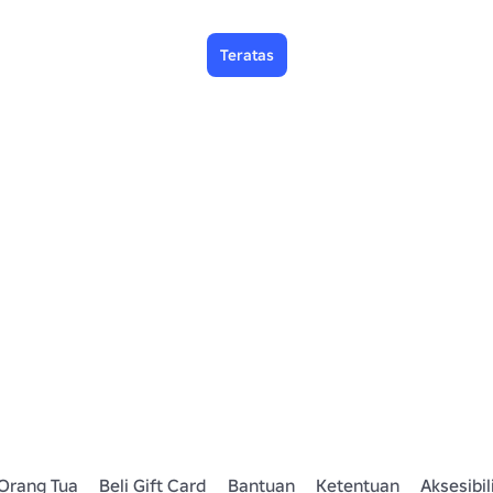
Teratas
Orang Tua
Beli Gift Card
Bantuan
Ketentuan
Aksesibil