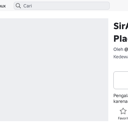
bux
Sir
Pl
Oleh
@
Kedewa
Pengala
karena
Favori