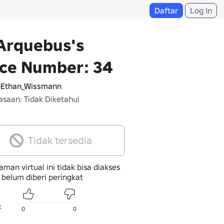
Daftar
Log In
Arquebus's
ace Number: 34
Ethan_Wissmann
saan: Tidak Diketahui
Tidak tersedia
man virtual ini tidak bisa diakses
 belum diberi peringkat
t
0
0