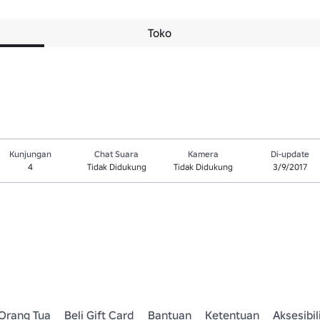
Toko
Kunjungan
Chat Suara
Kamera
Di-update
4
Tidak Didukung
Tidak Didukung
3/9/2017
Orang Tua
Beli Gift Card
Bantuan
Ketentuan
Aksesibil