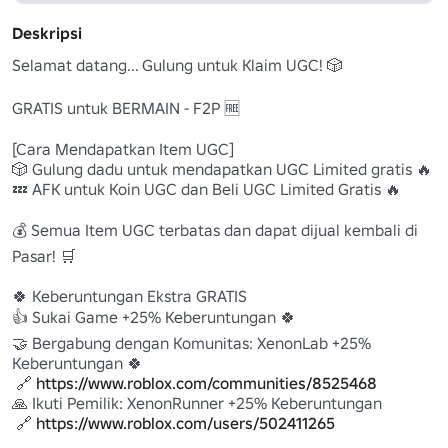
Deskripsi
Selamat datang... Gulung untuk Klaim UGC! 🎲

GRATIS untuk BERMAIN - F2P 🆓

[Cara Mendapatkan Item UGC]

🎲 Gulung dadu untuk mendapatkan UGC Limited gratis 🔥 

💤 AFK untuk Koin UGC dan Beli UGC Limited Gratis 🔥 

💰 Semua Item UGC terbatas dan dapat dijual kembali di 
Pasar! 🛒 

🍀 Keberuntungan Ekstra GRATIS 

👍 Sukai Game +25% Keberuntungan 🍀

🤝 Bergabung dengan Komunitas: XenonLab +25% 
Keberuntungan 🍀 

 🔗 
https://www.roblox.com/communities/8525468
🙏 Ikuti Pemilik: XenonRunner +25% Keberuntungan 

 🔗 
https://www.roblox.com/users/502411265