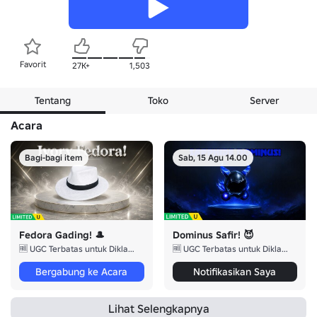
Favorit
27K+
1,503
Tentang
Toko
Server
Acara
Bagi-bagi item
Sab, 15 Agu 14.00
Fedora Gading! 🎩
Dominus Safir! 😈
🆓 UGC Terbatas untuk Diklaim!
🆓 UGC Terbatas untuk Diklaim!
Bergabung ke Acara
Notifikasikan Saya
Lihat Selengkapnya