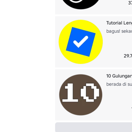
3
Tutorial Le
bagus! sekar
29.
10 Gulungan
berada di su