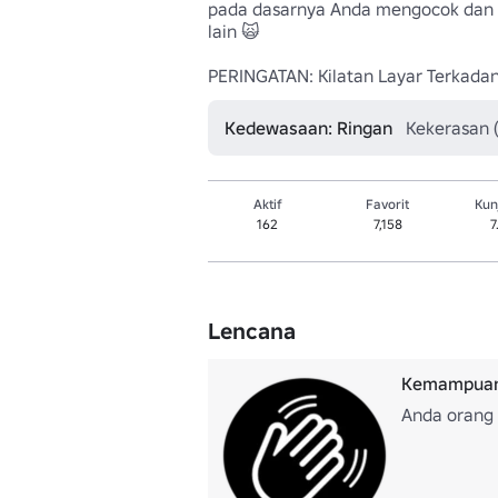
pada dasarnya Anda mengocok dan 
lain 🙀

PERINGATAN: Kilatan Layar Terkadan
Kedewasaan: Ringan
Kekerasan 
Aktif
Favorit
Kun
162
7,158
7
Lencana
Kemampuan
Anda orang 