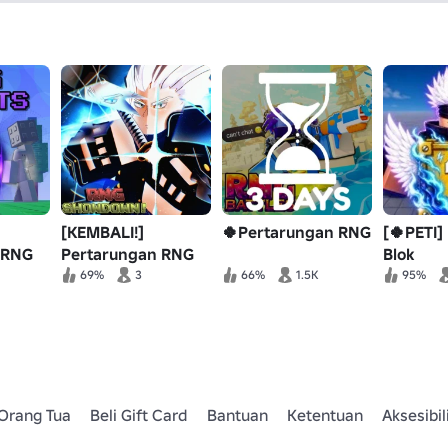
[KEMBALI!]
🍀Pertarungan RNG
[🍀PETI]
 RNG
Pertarungan RNG
Blok
Keberun
69%
3
66%
1.5K
95%
Orang Tua
Beli Gift Card
Bantuan
Ketentuan
Aksesibil