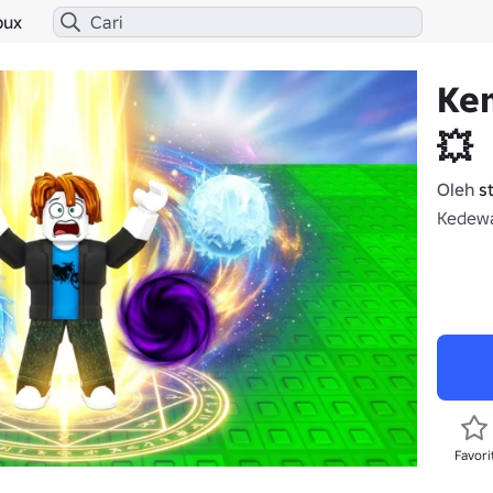
bux
Ke
💥
Oleh
s
Kedewa
Favori