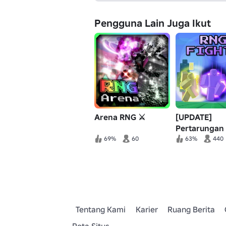
Pengguna Lain Juga Ikut
Arena RNG ⚔️
[UPDATE]
Pertarungan
69%
60
63%
440
Tentang Kami
Karier
Ruang Berita