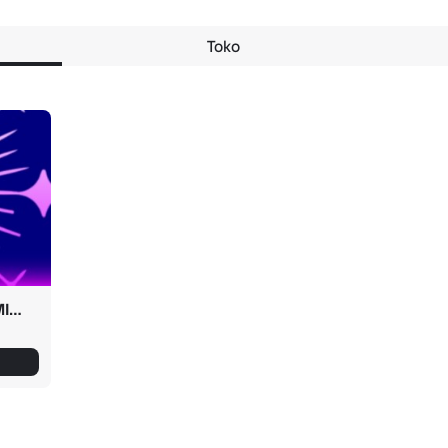
Toko
Penyalahgunaan CELESTIAL+ADMIN+???