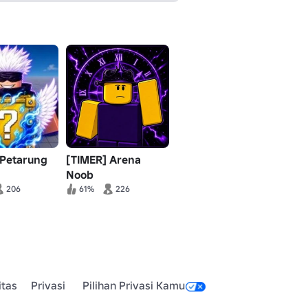
 Petarung
[TIMER] Arena
Noob
tungan
206
61%
226
itas
Privasi
Pilihan Privasi Kamu