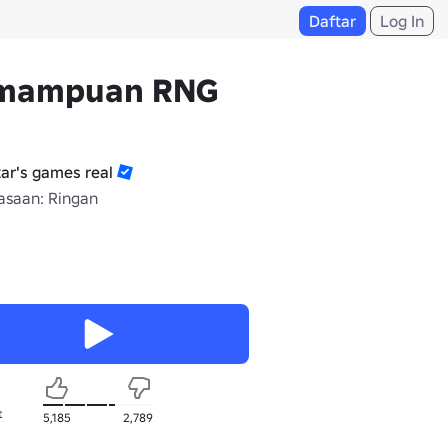
Daftar
Log In
mampuan RNG
tar's games real
saan: Ringan
t
5,185
2,789