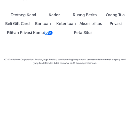
Tentang Kami
Karier
Ruang Berita
Orang Tua
Beli Gift Card
Bantuan
Ketentuan
Aksesibilitas
Privasi
Pilihan Privasi Kamu
Peta Situs
©2026 Roblox Corporation. Roblox, logo Roblox, dan Powering Imagination termasuk dalam merek dagang kami
yang terdaftar dan tidak terdaftar di AS dan negara lainnya.