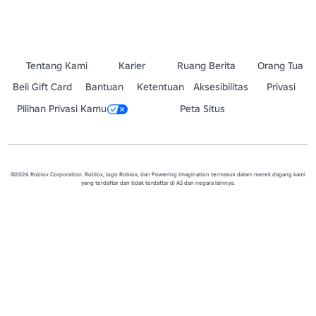
Tentang Kami
Karier
Ruang Berita
Orang Tua
Beli Gift Card
Bantuan
Ketentuan
Aksesibilitas
Privasi
Pilihan Privasi Kamu
Peta Situs
©2026 Roblox Corporation. Roblox, logo Roblox, dan Powering Imagination termasuk dalam merek dagang kami
yang terdaftar dan tidak terdaftar di AS dan negara lainnya.