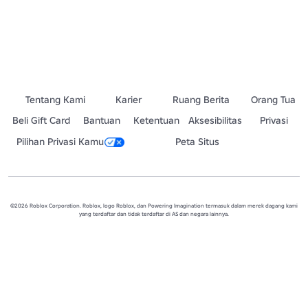
Tentang Kami
Karier
Ruang Berita
Orang Tua
Beli Gift Card
Bantuan
Ketentuan
Aksesibilitas
Privasi
Pilihan Privasi Kamu
Peta Situs
©2026 Roblox Corporation. Roblox, logo Roblox, dan Powering Imagination termasuk dalam merek dagang kami
yang terdaftar dan tidak terdaftar di AS dan negara lainnya.