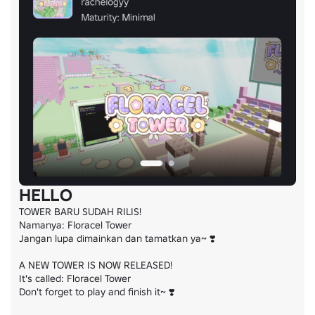
HELLO
TOWER BARU SUDAH RILIS!

Namanya: Floracel Tower

Jangan lupa dimainkan dan tamatkan ya~ ❣️

A NEW TOWER IS NOW RELEASED!

It's called: Floracel Tower

Don't forget to play and finish it~ ❣️