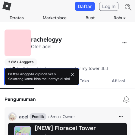
Daftar
Log In
Teratas
Marketplace
Buat
Robux
rachelogyy
Oleh
acel
3.8M+ Anggota
hello! don't forget to follow me and play my tower 🏋‍♀️💗
Daftar anggota dipindahkan
Sekarang kamu bisa melihatnya di sini
Tentang
Acara
Toko
Afiliasi
Pengumuman
acel
•
6mo
•
Owner
Pemilik