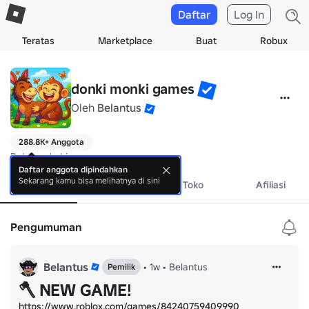
Daftar
Log In
Teratas
Marketplace
Buat
Robux
donki monki games
Oleh
Belantus
288.8K+ Anggota
Belum ada bio.
Daftar anggota dipindahkan
Sekarang kamu bisa melihatnya di sini
Tentang
Acara
Toko
Afiliasi
Pengumuman
Belantus
•
1w
•
Belantus
Pemilik
🪓 NEW GAME!
https://www.roblox.com/games/84240759409990