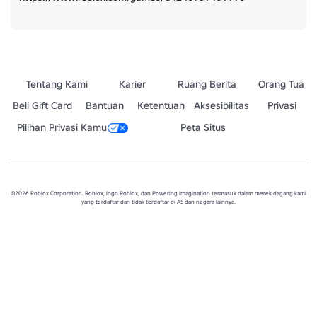
Tentang Kami
Karier
Ruang Berita
Orang Tua
Beli Gift Card
Bantuan
Ketentuan
Aksesibilitas
Privasi
Pilihan Privasi Kamu
Peta Situs
©2026 Roblox Corporation. Roblox, logo Roblox, dan Powering Imagination termasuk dalam merek dagang kami
yang terdaftar dan tidak terdaftar di AS dan negara lainnya.