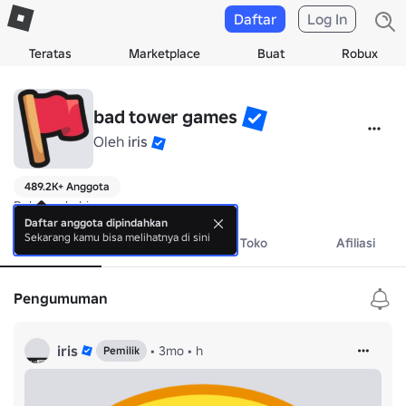
Daftar
Log In
Teratas
Marketplace
Buat
Robux
bad tower games
Oleh
iris
489.2K+ Anggota
Belum ada bio.
Daftar anggota dipindahkan
Sekarang kamu bisa melihatnya di sini
Tentang
Acara
Toko
Afiliasi
Pengumuman
iris
•
3mo
•
h
Pemilik