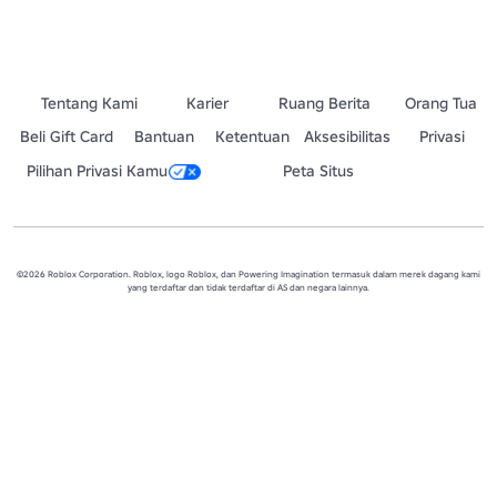
Tentang Kami
Karier
Ruang Berita
Orang Tua
Beli Gift Card
Bantuan
Ketentuan
Aksesibilitas
Privasi
Pilihan Privasi Kamu
Peta Situs
©2026 Roblox Corporation. Roblox, logo Roblox, dan Powering Imagination termasuk dalam merek dagang kami
yang terdaftar dan tidak terdaftar di AS dan negara lainnya.