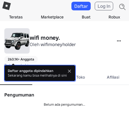
Daftar
Log In
Teratas
Marketplace
Buat
Robux
wifi money.
Oleh
wifimoneyholder
263.1K+ Anggota
Belum ada bio.
Daftar anggota dipindahkan
Sekarang kamu bisa melihatnya di sini
Tentang
Acara
Toko
Afiliasi
Pengumuman
Belum ada pengumuman...