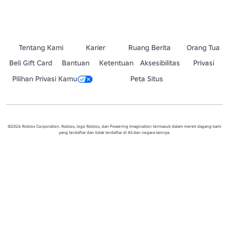
Tentang Kami
Karier
Ruang Berita
Orang Tua
Beli Gift Card
Bantuan
Ketentuan
Aksesibilitas
Privasi
Pilihan Privasi Kamu
Peta Situs
©2026 Roblox Corporation. Roblox, logo Roblox, dan Powering Imagination termasuk dalam merek dagang kami
yang terdaftar dan tidak terdaftar di AS dan negara lainnya.