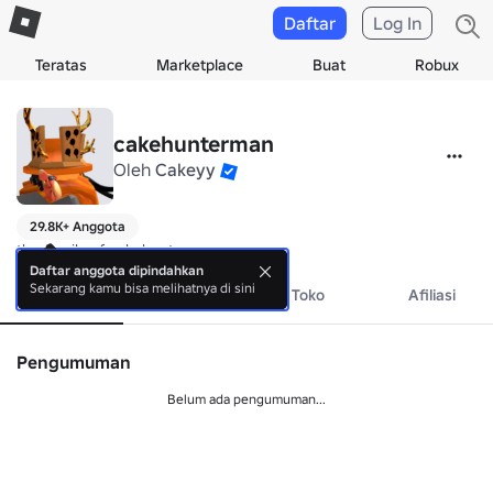
Daftar
Log In
Teratas
Marketplace
Buat
Robux
cakehunterman
Oleh
Cakeyy
29.8K+ Anggota
the family of cakehunterman
Daftar anggota dipindahkan
Sekarang kamu bisa melihatnya di sini
Tentang
Acara
Toko
Afiliasi
Pengumuman
Belum ada pengumuman...