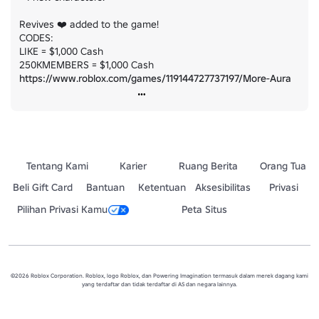
Revives ❤️ added to the game!

CODES:

LIKE = $1,000 Cash

250KMEMBERS = $1,000 Cash 
https://www.roblox.com/games/119144727737197/More-Aura
Tentang Kami
Karier
Ruang Berita
Orang Tua
Beli Gift Card
Bantuan
Ketentuan
Aksesibilitas
Privasi
Pilihan Privasi Kamu
Peta Situs
©2026 Roblox Corporation. Roblox, logo Roblox, dan Powering Imagination termasuk dalam merek dagang kami
yang terdaftar dan tidak terdaftar di AS dan negara lainnya.