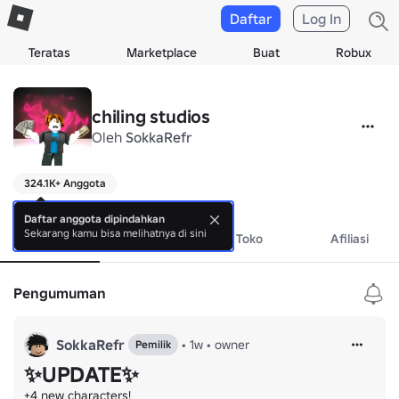
Daftar
Log In
Teratas
Marketplace
Buat
Robux
chiling studios
Oleh
SokkaRefr
324.1K+ Anggota
.
Daftar anggota dipindahkan
Sekarang kamu bisa melihatnya di sini
Tentang
Acara
Toko
Afiliasi
Pengumuman
SokkaRefr
•
1w
•
owner
Pemilik
✨UPDATE✨
+4 new characters!
