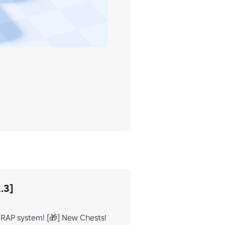
.3]
, RAP system! [🎁] New Chests!