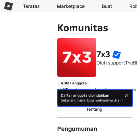
Teratas
Marketplace
Buat
Ro
Komunitas
7x3
Oleh
supportTheB
4.3M+ Anggota
🎉 Group for perks, benefits and commun
Daftar anggota dipindahkan
selengkapnya
Sekarang kamu bisa melihatnya di sini
Tentang
Pengumuman