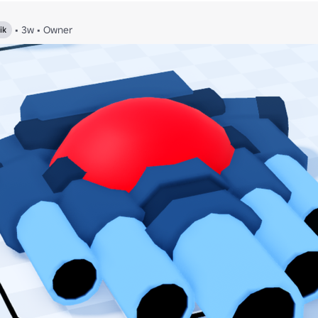
•
3w
•
Owner
ik