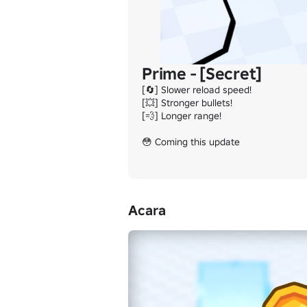
Prime - [Secret]
[🔄] Slower reload speed!

[💥] Stronger bullets!

[💨] Longer range!

😳 Coming this update
Acara