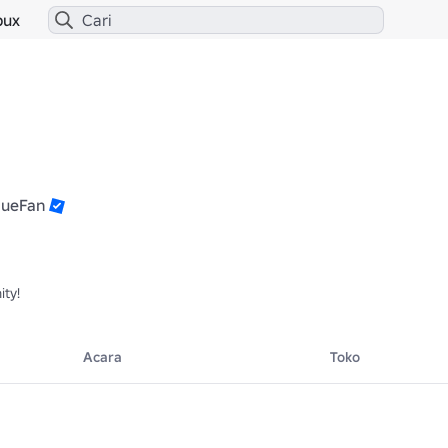
bux
lueFan
ity!
Acara
Toko