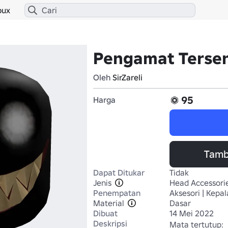
bux
Pengamat Ters
Oleh
SirZareli
95
Harga
Tamb
Dapat Ditukar
Tidak
Jenis
Head Accessori
Penempatan
Aksesori | Kepal
Material
Dasar
Dibuat
14 Mei 2022
Deskripsi
Mata tertutup: 