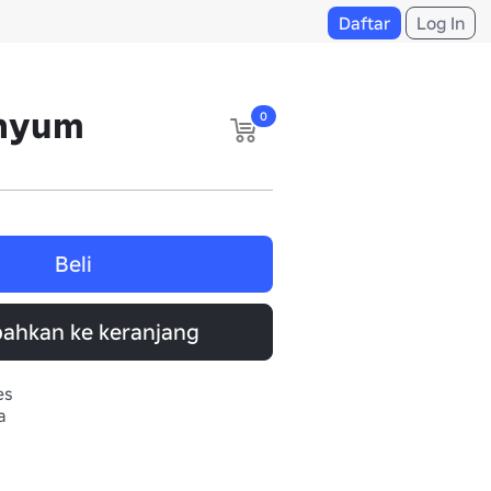
Daftar
Log In
enyum
0
Beli
ahkan ke keranjang
es
a