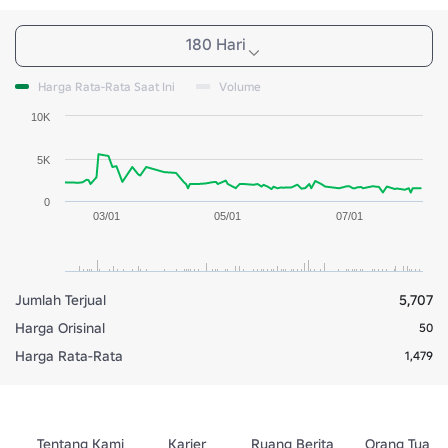
180 Hari
Harga Rata-Rata Saat Ini
Volume
10K
5K
0
03/01
05/01
07/01
Jumlah Terjual
5,707
Harga Orisinal
50
Harga Rata-Rata
1,479
Tentang Kami
Karier
Ruang Berita
Orang Tua