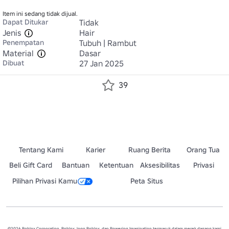
Item ini sedang tidak dijual.
Dapat Ditukar
Tidak
Jenis
Hair
Penempatan
Tubuh | Rambut
Material
Dasar
Dibuat
27 Jan 2025
39
Tentang Kami
Karier
Ruang Berita
Orang Tua
Beli Gift Card
Bantuan
Ketentuan
Aksesibilitas
Privasi
Pilihan Privasi Kamu
Peta Situs
©2026 Roblox Corporation. Roblox, logo Roblox, dan Powering Imagination termasuk dalam merek dagang kami