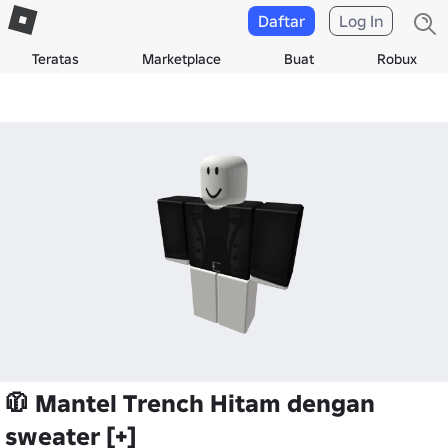
Daftar
Log In
Teratas
Marketplace
Buat
Robux
🧥 Mantel Trench Hitam dengan
sweater [+]