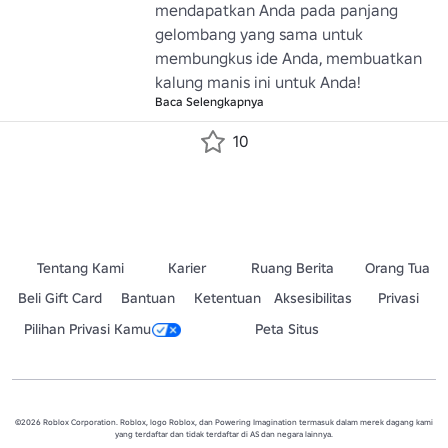
mendapatkan Anda pada panjang 
gelombang yang sama untuk 
membungkus ide Anda, membuatkan 
kalung manis ini untuk Anda!
Baca Selengkapnya
10
Tentang Kami
Karier
Ruang Berita
Orang Tua
Beli Gift Card
Bantuan
Ketentuan
Aksesibilitas
Privasi
Pilihan Privasi Kamu
Peta Situs
©2026 Roblox Corporation. Roblox, logo Roblox, dan Powering Imagination termasuk dalam merek dagang kami
yang terdaftar dan tidak terdaftar di AS dan negara lainnya.