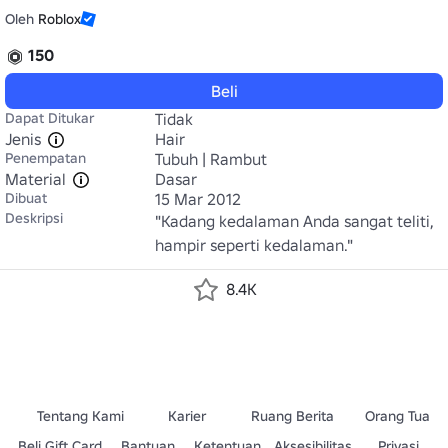
Oleh
Roblox
150
Beli
Dapat Ditukar
Tidak
Jenis
Hair
Penempatan
Tubuh | Rambut
Material
Dasar
Dibuat
15 Mar 2012
Deskripsi
"Kadang kedalaman Anda sangat teliti, 
hampir seperti kedalaman."
8.4K
Tentang Kami
Karier
Ruang Berita
Orang Tua
Beli Gift Card
Bantuan
Ketentuan
Aksesibilitas
Privasi