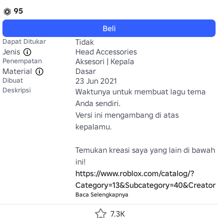
95
Beli
Dapat Ditukar
Tidak
Jenis
Head Accessories
Penempatan
Aksesori | Kepala
Material
Dasar
Dibuat
23 Jun 2021
Deskripsi
Waktunya untuk membuat lagu tema 
Anda sendiri.

Versi ini mengambang di atas 
kepalamu.

Temukan kreasi saya yang lain di bawah 
https://www.roblox.com/catalog/?
Category=13&Subcategory=40&Creator
Baca Selengkapnya
7.3K