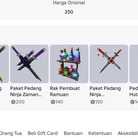
Harga Orisinal
250
g
Paket Pedang
Rak Pembuat
Paket Pedang
Ped
Ninja Zaman
Ramuan
Ninja
Hut
Gelap
Tersembunyi
Mu
200
140
150
1
Orang Tua
Beli Gift Card
Bantuan
Ketentuan
Aksesibil