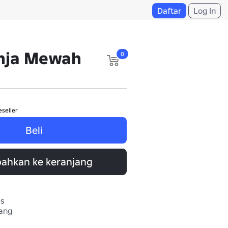
Daftar
Log In
inja Mewah
0
eseller
Beli
ahkan ke keranjang
es
kang