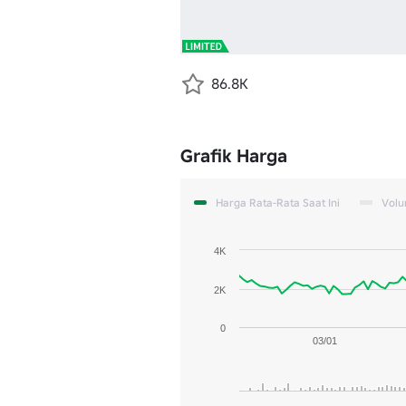
86.8K
Grafik Harga
Harga Rata-Rata Saat Ini
Vol
4K
2K
0
03/01