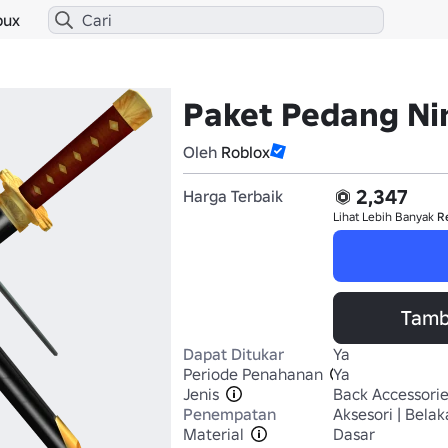
bux
Paket Pedang N
Oleh
Roblox
2,347
Harga Terbaik
Lihat Lebih Banyak
R
Tamb
Dapat Ditukar
Ya
Periode Penahanan
Ya
Jenis
Back Accessori
Penempatan
Aksesori | Bela
Material
Dasar