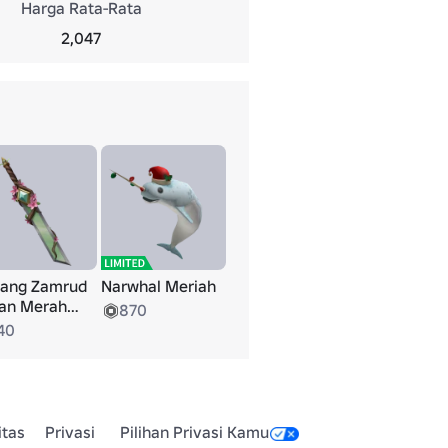
Harga Rata-Rata
2,047
ang Zamrud
Narwhal Meriah
an Merah
870
da
40
itas
Privasi
Pilihan Privasi Kamu