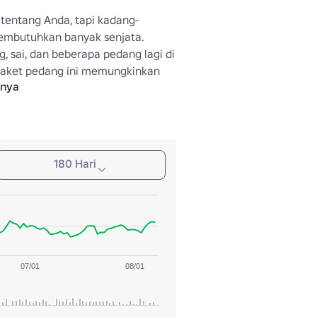
 tentang Anda, tapi kadang-
embutuhkan banyak senjata. 
, sai, dan beberapa pedang lagi di 
 Paket pedang ini memungkinkan 
pnya
ebih banyak senjata daripada 
da butuhkan!
180 Hari
07/01
08/01