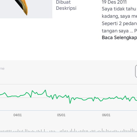
Dibuat
19 Des 2011
Deskripsi
Saya tidak tahu
kadang, saya m
Seperti 2 pedang
tangan saya ...
Baca Selengka
Anda membawa l
yang pernah An
ume
04/01
05/01
06/01