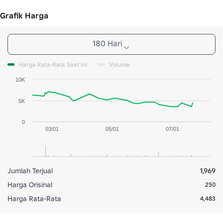
Grafik Harga
180 Hari
Harga Rata-Rata Saat Ini
Volume
10K
5K
0
03/01
05/01
07/01
Jumlah Terjual
1,969
Harga Orisinal
250
Harga Rata-Rata
4,483