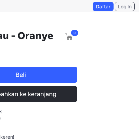
Daftar
Log In
au - Oranye
0
Beli
ahkan ke keranjang
s
h
eren!
