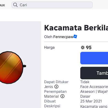
bux
Kacamata Berkil
Oleh
Fennecpaw
95
Harga
Tamb
Dapat Ditukar
Tidak
Jenis
Face Accessorie
Penempatan
Aksesori | Waja
Material
Dasar
Dibuat
25 Mar 2021
Deskripsi
Kacamata yang k