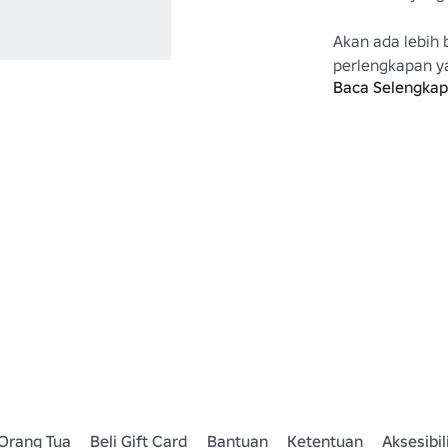
Akan ada lebih b
perlengkapan y
Baca Selengka
Untuk lebih banya
https://www.rob
Category=13&
Orang Tua
Beli Gift Card
Bantuan
Ketentuan
Aksesibil