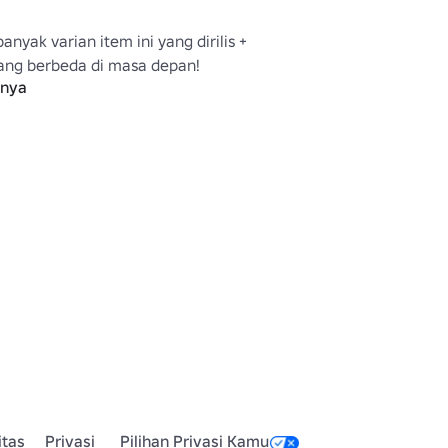
anyak varian item ini yang dirilis + 
ang berbeda di masa depan!

pnya
k item saya, lihat di sini:

lox.com/catalog/?
CreatorName=Fennecpaw
itas
Privasi
Pilihan Privasi Kamu