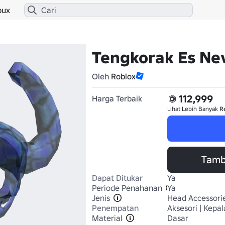
bux
Tengkorak Es Ne
Oleh
Roblox
112,999
Harga Terbaik
Lihat Lebih Banyak
R
Tamb
Dapat Ditukar
Ya
Periode Penahanan
Ya
Jenis
Head Accessori
Penempatan
Aksesori | Kepal
Material
Dasar