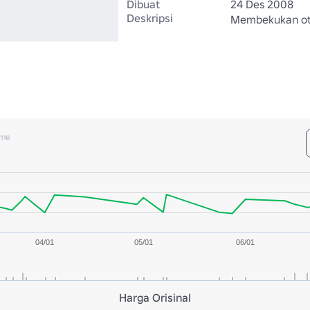
Dibuat
24 Des 2008
Deskripsi
Membekukan ot
ume
04/01
05/01
06/01
Harga Orisinal