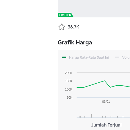
36.7K
Grafik Harga
Harga Rata-Rata Saat Ini
Vol
200K
150K
100K
50K
03/01
Jumlah Terjual