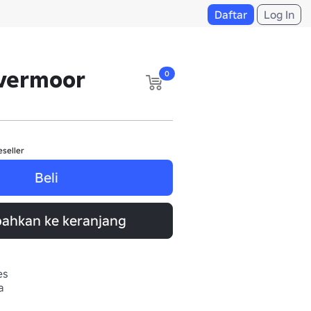
Daftar
Log In
vermoor
0
eseller
Beli
ahkan ke keranjang
es
a