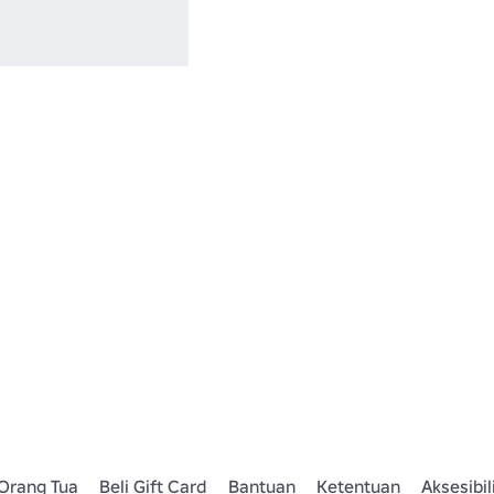
Orang Tua
Beli Gift Card
Bantuan
Ketentuan
Aksesibil