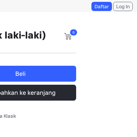
Daftar
Log In
 laki-laki)
0
Beli
ahkan ke keranjang
a Klasik