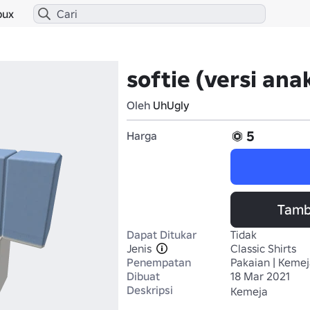
bux
softie (versi anak
Oleh
UhUgly
5
Harga
Tamb
Dapat Ditukar
Tidak
Jenis
Classic Shirts
Penempatan
Pakaian | Kemej
Dibuat
18 Mar 2021
Deskripsi
Kemeja