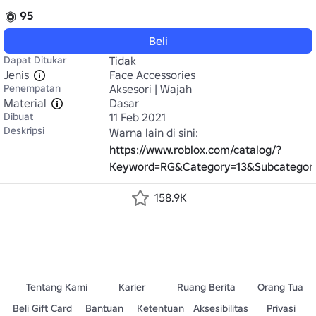
95
Beli
Dapat Ditukar
Tidak
Jenis
Face Accessories
Penempatan
Aksesori | Wajah
Material
Dasar
Dibuat
11 Feb 2021
Deskripsi
Warna lain di sini: 
https://www.roblox.com/catalog/?
Keyword=RG&Category=13&Subcategor
158.9K
Tentang Kami
Karier
Ruang Berita
Orang Tua
Beli Gift Card
Bantuan
Ketentuan
Aksesibilitas
Privasi