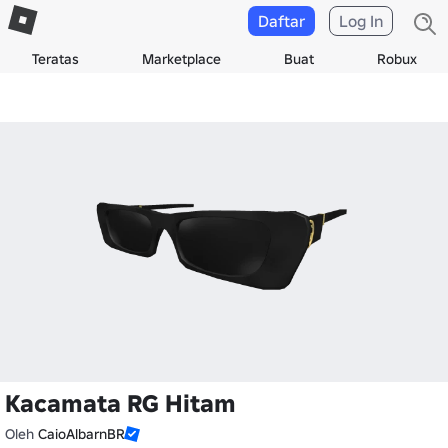
Daftar
Log In
Teratas
Marketplace
Buat
Robux
Kacamata RG Hitam
Oleh
CaioAlbarnBR