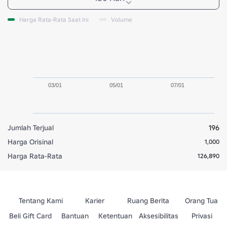
Harga Rata-Rata Saat Ini
Volume
03/01
05/01
07/01
Jumlah Terjual
196
Harga Orisinal
1,000
Harga Rata-Rata
126,890
Tentang Kami
Karier
Ruang Berita
Orang Tua
Beli Gift Card
Bantuan
Ketentuan
Aksesibilitas
Privasi