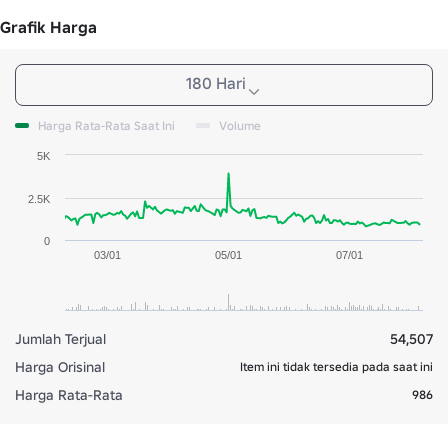
Grafik Harga
180 Hari
Harga Rata-Rata Saat Ini
Volume
5K
2.5K
0
03/01
05/01
07/01
Jumlah Terjual
54,507
Harga Orisinal
Item ini tidak tersedia pada saat ini
Harga Rata-Rata
986