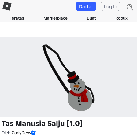
Daftar
Log In
Teratas
Marketplace
Buat
Robux
Tas Manusia Salju [1.0]
Oleh
CodyDevv