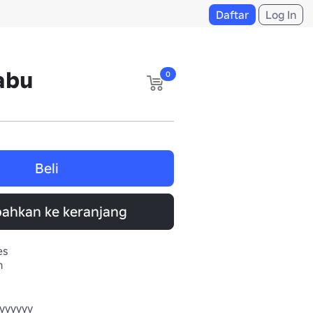
Daftar
Log In
abu
0
Beli
ahkan ke keranjang
es
n
yyyyyy