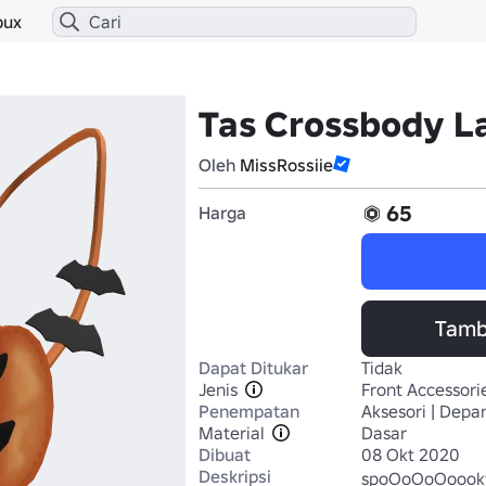
bux
Tas Crossbody L
Oleh
MissRossiie
65
Harga
Tamb
Dapat Ditukar
Tidak
Jenis
Front Accessori
Penempatan
Aksesori | Depa
Material
Dasar
Dibuat
08 Okt 2020
Deskripsi
spoOoOoOoook