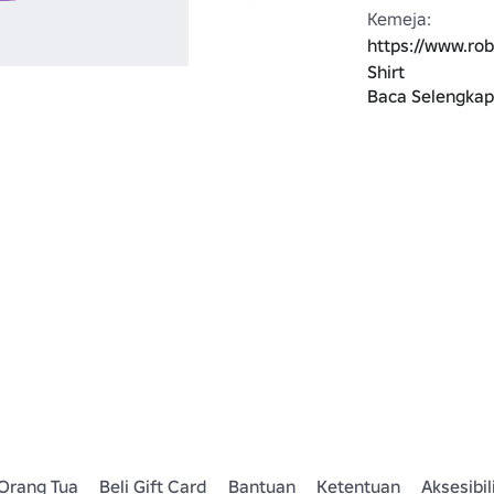
Kemeja: 
https://www.ro
Shirt
Baca Selengka
Celana: 
https://www.ro
Pants
Pedang: 
https://www.ro
Sword
Sayap: 
https://www.ro
Wings
Bandana: 
https://www.ro
Orang Tua
Beli Gift Card
Bantuan
Ketentuan
Aksesibil