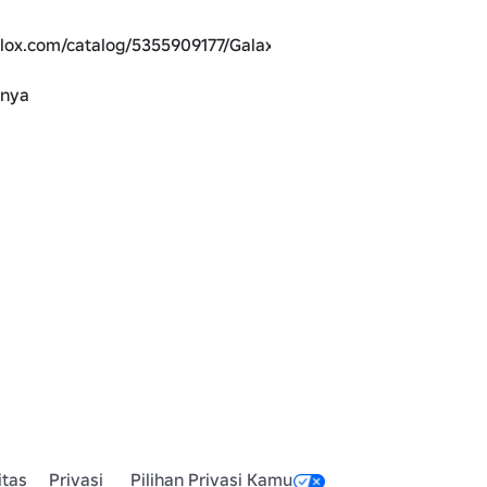
blox.com/catalog/5355909177/Galaxy-
pnya
blox.com/catalog/5357526796/Galaxyr-
blox.com/catalog/5355685721/Galaxy-
blox.com/catalog/5355698143/Galaxyr-
blox.com/catalog/5357541790/Galaxy-
itas
Privasi
Pilihan Privasi Kamu