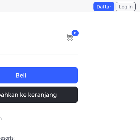
Daftar
Log In
0
Beli
ahkan ke keranjang
a
soris:
