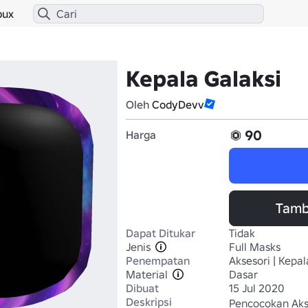
bux
Kepala Galaksi
Oleh
CodyDevv
90
Harga
Tamb
Dapat Ditukar
Tidak
Jenis
Full Masks
Penempatan
Aksesori | Kepal
Material
Dasar
Dibuat
15 Jul 2020
Deskripsi
Pencocokan Akse