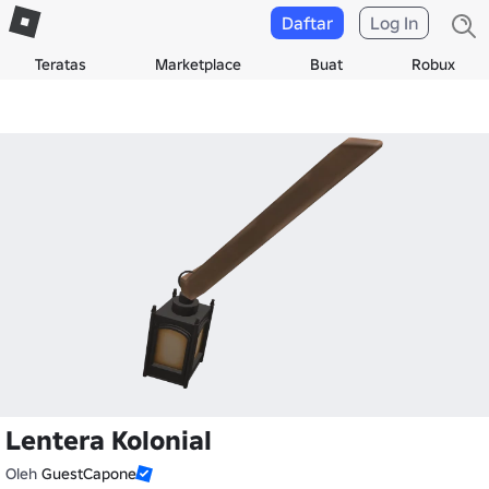
Daftar
Log In
Teratas
Marketplace
Buat
Robux
Lentera Kolonial
Oleh
GuestCapone