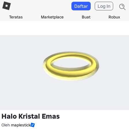
Daftar
Log In
Teratas
Marketplace
Buat
Robux
Halo Kristal Emas
Oleh
maplestick