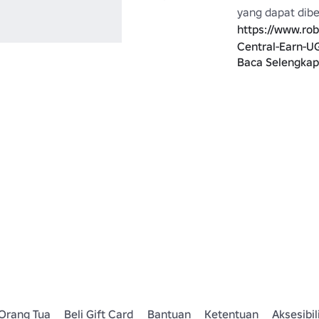
https://www.ro
Central-Earn-U
Baca Selengka
Apakah Anda ta
Apakah Anda me
Apakah Anda me
Terima kasih ke
https://www.ro
https://www.ro
Category=13&C
Orang Tua
Beli Gift Card
Bantuan
Ketentuan
Aksesibil