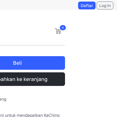
Daftar
Log In
0
Beli
ahkan ke keranjang
kang
 sini untuk mendapatkan KaChing 