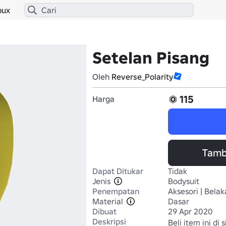
bux
Setelan Pisang
Oleh
Reverse_Polarity
115
Harga
Tamb
Dapat Ditukar
Tidak
Jenis
Bodysuit
Penempatan
Aksesori | Bela
Material
Dasar
Dibuat
29 Apr 2020
Deskripsi
Beli item ini di