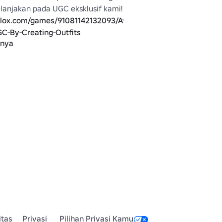
yang dapat dibelanjakan pada UGC eksklusif kami! 
blox.com/games/91081142132093/Avatar-
GC-By-Creating-Outfits
pnya
hu jam berapa sekarang?

mbawa selai kacang?

mbawa jelly?

pada OogelyBoogeIy untuk 
menyarankan item ini! 
blox.com/users/335414046/profile
Suka barang-barang saya? Lihat sisanya! 
blox.com/catalog?
reatorName=Reverse_Polarity&SortType=3
itas
Privasi
Pilihan Privasi Kamu