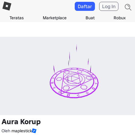
Daftar
Log In
Teratas
Marketplace
Buat
Robux
Aura Korup
Oleh
maplestick