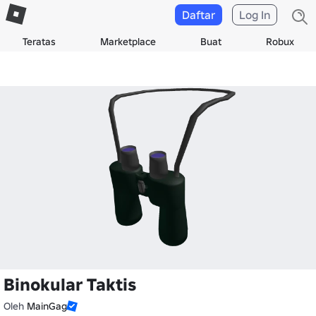
Daftar
Log In
Teratas
Marketplace
Buat
Robux
Binokular Taktis
Oleh
MainGag