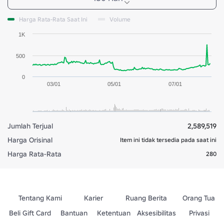
Harga Rata-Rata Saat Ini
Volume
1K
500
0
03/01
05/01
07/01
Jumlah Terjual
2,589,519
Harga Orisinal
Item ini tidak tersedia pada saat ini
Harga Rata-Rata
280
Tentang Kami
Karier
Ruang Berita
Orang Tua
Beli Gift Card
Bantuan
Ketentuan
Aksesibilitas
Privasi