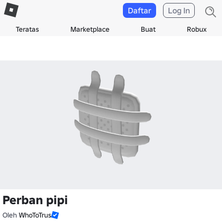
Daftar
Log In
Teratas
Marketplace
Buat
Robux
Perban pipi
Oleh
WhoToTrus