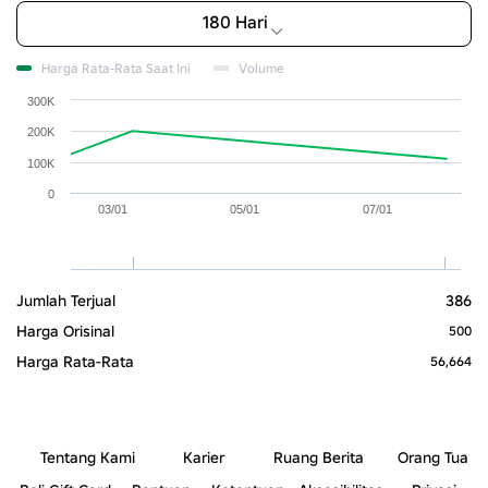
180 Hari
Harga Rata-Rata Saat Ini
Volume
300K
200K
100K
0
03/01
05/01
07/01
Jumlah Terjual
386
Harga Orisinal
500
Harga Rata-Rata
56,664
Tentang Kami
Karier
Ruang Berita
Orang Tua