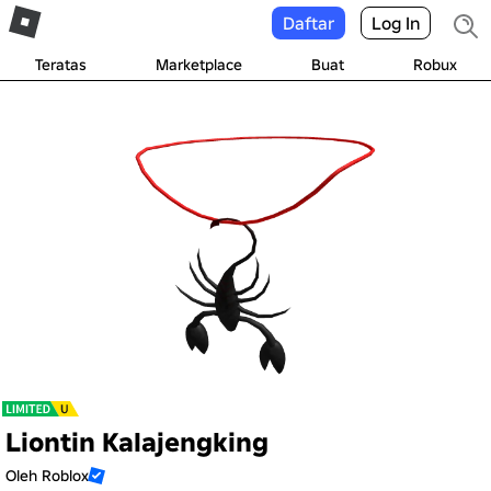
Daftar
Log In
Teratas
Marketplace
Buat
Robux
Liontin Kalajengking
Oleh
Roblox