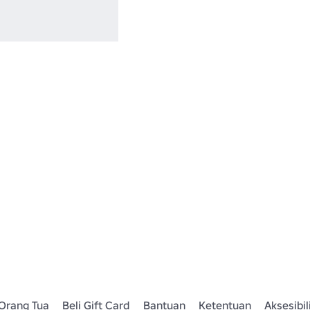
Orang Tua
Beli Gift Card
Bantuan
Ketentuan
Aksesibil