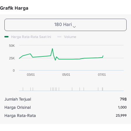
Grafik Harga
180 Hari
Harga Rata-Rata Saat Ini
Volume
50K
25K
0
03/01
05/01
07/01
Jumlah Terjual
798
Harga Orisinal
1,000
Harga Rata-Rata
25,999