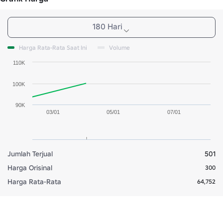
180 Hari
Harga Rata-Rata Saat Ini
Volume
110K
100K
90K
03/01
05/01
07/01
Jumlah Terjual
501
Harga Orisinal
300
Harga Rata-Rata
64,752