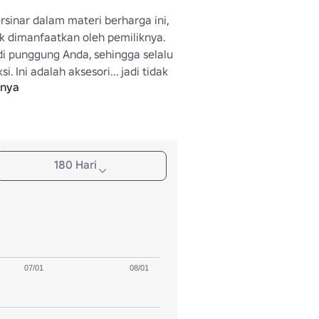
sinar dalam materi berharga ini, 
 dimanfaatkan oleh pemiliknya. 
di punggung Anda, sehingga selalu 
i. Ini adalah aksesori... jadi tidak 
pnya
nar siap untuk beraksi.
180 Hari
07/01
08/01