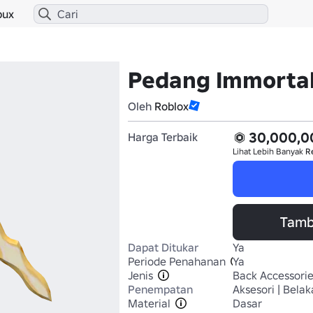
bux
Pedang Immortal
Oleh
Roblox
30,000,0
Harga Terbaik
Lihat Lebih Banyak
R
Tamb
Dapat Ditukar
Ya
Periode Penahanan
Ya
Jenis
Back Accessori
Penempatan
Aksesori | Bela
Material
Dasar