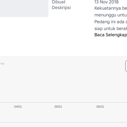
Dibuat
13 Nov 2018
Deskripsi
Kekuatannya ber
menunggu untuk
Pedang ini ada 
siap untuk beraks
Baca Selengka
pernah benar-be
ume
04/01
05/01
06/01